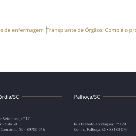
rios de enfermagem
órdia/SC
Palhoça/SC
e Setembro, nº 17
r – Sala 501
Rua Prefeito Ari Wagner, nº 120
 Concórdia, SC • 89700-015
Centro, Palhoça, SC • 88130-070