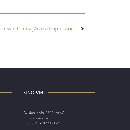
Transplante de Órgãos: Como é o processo de doação e a importância de conversar com a família
SINOP/MT
Av. dos Ingás, 2630, sala A
Setor comercial
Sinop, MT • 78550-124