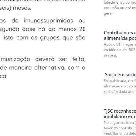
falecimento ou in
seis) meses.
exclusão ou até m
gerar
as de imunossuprimidas ou
segunda dose há ao menos 28
Contribuintes 
e lista com os grupos que são
alimentícia po
Após o STF negar 
incidência do IRPF
prática,
unização deverá ser feita,
de maneira alternativa, com a
Sócio em socie
ca.
Foi publicada, no 
alteração no capít
redação dada aos
TJSC reconhec
imobiliário em 
Na segunda-feira (
favor do contribu
imobiliário, ao defe