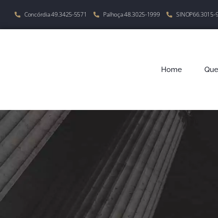
Concórdia 49.3425-5571
Palhoça 48.3025-1999
SINOP66.3015-
Home
Qu