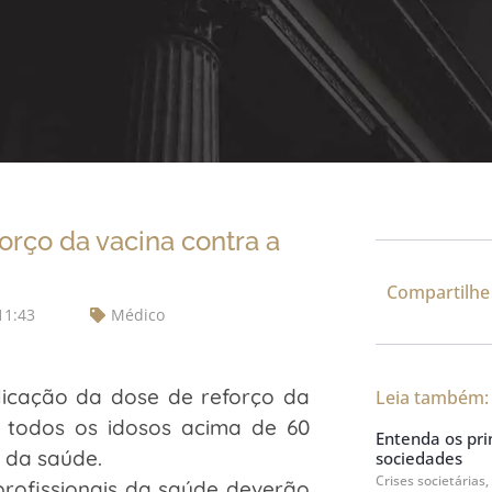
orço da vacina contra a
Compartilhe
11:43
Médico
licação da dose de reforço da
Leia também:
a todos os idosos acima de 60
Entenda os prin
s da saúde.
sociedades
Crises societárias,
profissionais da saúde deverão