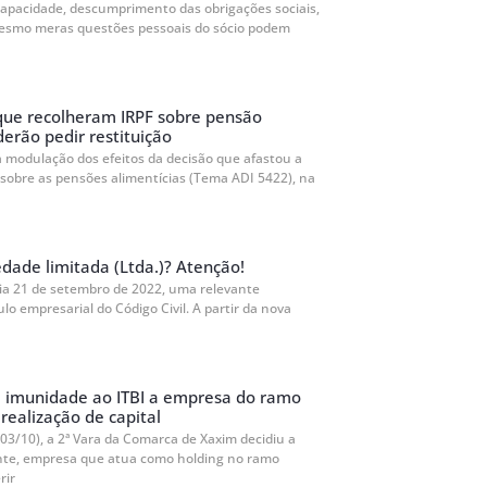
capacidade, descumprimento das obrigações sociais,
esmo meras questões pessoais do sócio podem
que recolheram IRPF sobre pensão
derão pedir restituição
a modulação dos efeitos da decisão que afastou a
 sobre as pensões alimentícias (Tema ADI 5422), na
dade limitada (Ltda.)? Atenção!
dia 21 de setembro de 2022, uma relevante
ulo empresarial do Código Civil. A partir da nova
e imunidade ao ITBI a empresa do ramo
realização de capital
03/10), a 2ª Vara da Comarca de Xaxim decidiu a
inte, empresa que atua como holding no ramo
rir