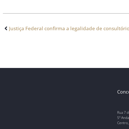
Justiça Federal confirma a legalidade de consultó
Conc
Rua 7 d
5º Anda
Centro,