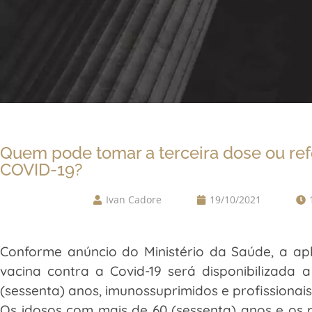
Quem pode tomar a terceira dose ou ref
COVID-19?
Ivan Cadore
19/10/2021
Conforme anúncio do Ministério da Saúde, a ap
vacina contra a Covid-19 será disponibilizada 
(sessenta) anos, imunossuprimidos e profissionai
Os idosos com mais de 60 (sessenta) anos e os 