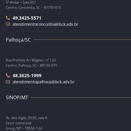
5º Andar – Sala 501
Centro, Concórdia, SC • 89700-015
49.3425-5571
atendimentoconcordia@bck.adv.br
Palhoça/SC
Rua Prefeito Ari Wagner, nº 120
Centro, Palhoça, SC • 88130-070
48.3025-1999
atendimentopalhoca@bck.adv.br
SINOP/MT
Av. dos Ingás, 2630, sala A
Setor comercial
Sinop, MT • 78550-124