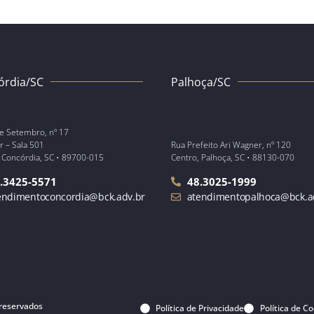
órdia/SC
Palhoça/SC
e Setembro, nº 17
r – Sala 501
Rua Prefeito Ari Wagner, nº 120
 Concórdia, SC • 89700-015
Centro, Palhoça, SC • 88130-070
.3425-5571
48.3025-1999
endimentoconcordia@bck.adv.br
atendimentopalhoca@bck.a
 reservados
Política de Privacidade
Política de C