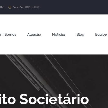
9026
Seg - Sex 08:15-18:00
em Somos
Atuação
Notícias
Blog
Equipe
ito Societário