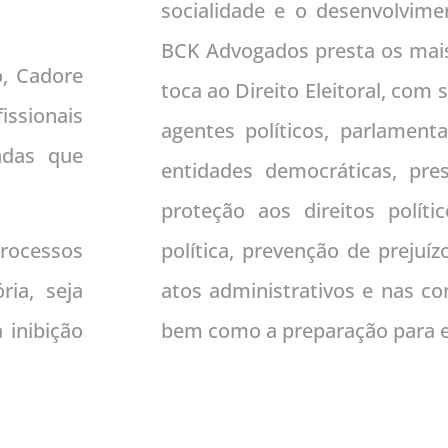
socialidade e o desenvolviment
BCK Advogados presta os mais
o, Cadore
toca ao Direito Eleitoral, com s
issionais
agentes políticos, parlamenta
ndas que
entidades democráticas, pre
proteção aos direitos polít
processos
política, prevenção de prejuíz
́ria, seja
atos administrativos e nas con
inibição
bem como a preparação para ele