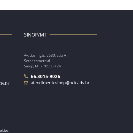
SINOP/MT
Av. dos Ingás, 2630, sala A
Setor comercial
Sinop, MT • 78550-124
66.3015-9026
atendimentosinop@bck.adv.br
dv.br
ookies