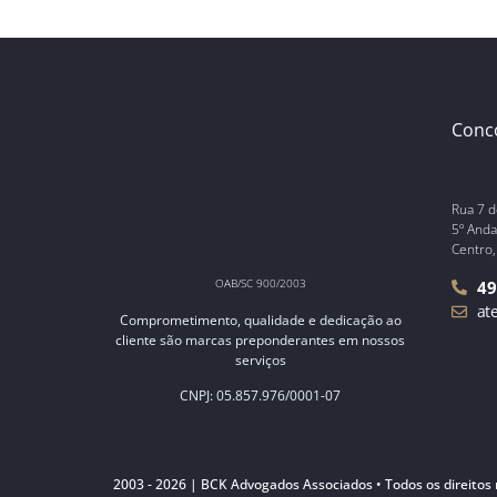
Conc
Rua 7 d
5º Anda
Centro,
OAB/SC 900/2003
49
at
Comprometimento, qualidade e dedicação ao
cliente são marcas preponderantes em nossos
serviços
CNPJ: 05.857.976/0001-07
2003 - 2026 | BCK Advogados Associados • Todos os direitos