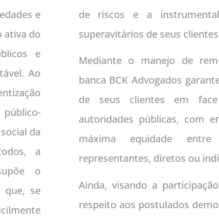
iedades e
de riscos e a instrumentali
o ativa do
superavitários de seus clientes
blicos e
Mediante o manejo de reméd
ável. Ao
banca BCK Advogados garante 
ização
de seus clientes em face
público-
autoridades públicas, com e
social da
máxima equidade entre
todos, a
representantes, diretos ou indi
supõe o
Ainda, visando a participaçã
 que, se
respeito aos postulados democ
icilmente