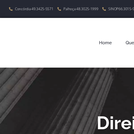
Concórdia 49.3425-5571
Palhoça 48.3025-1999
SINOP66.3015-
Home
Qu
Dire