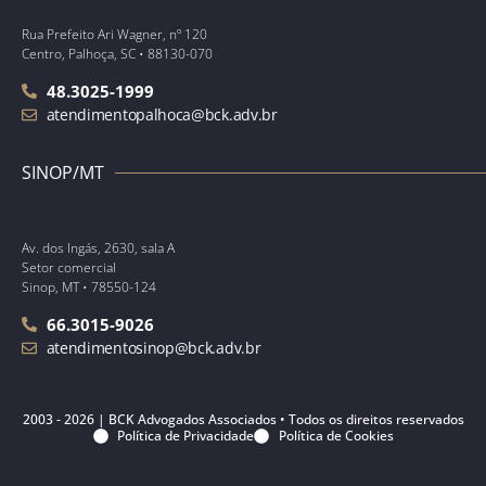
Rua Prefeito Ari Wagner, nº 120
Centro, Palhoça, SC • 88130-070
48.3025-1999
atendimentopalhoca@bck.adv.br
SINOP/MT
Av. dos Ingás, 2630, sala A
Setor comercial
Sinop, MT • 78550-124
66.3015-9026
atendimentosinop@bck.adv.br
2003 - 2026 | BCK Advogados Associados • Todos os direitos reservados
Política de Privacidade
Política de Cookies