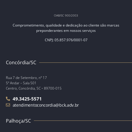
OAB/SC 900/2003
Comprometimento, qualidade e dedicação ao cliente são marcas
preponderantes em nossos serviços
CNPJ: 05.857.976/0001-07
Concórdia/SC
Rua 7 de Setembro, nº 17
5º Andar – Sala 501
Centro, Concórdia, SC • 89700-015
49.3425-5571
atendimentoconcordia@bck.adv.br
Palhoça/SC