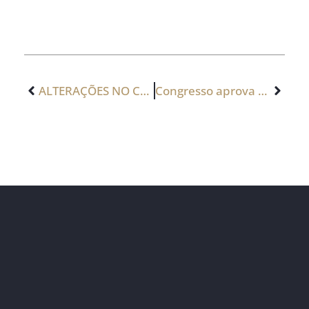
ALTERAÇÕES NO CÓDIGO DE TRÂNSITO BRASILEIRO PASSAM A VALER NESTE MÊS
Congresso aprova projeto que permite cobrança de pedágios por trecho rodado