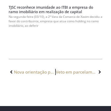
TJSC reconhece imunidade ao ITBI a empresa do
ramo imobiliário em realização de capital
Na segunda-feira (03/10), a 2ª Vara da Comarca de Xaxim decidiu a
favor do contribuinte, empresa que atua como holding no ramo
imobiliário, ao deferir
Nova orientação pode penalizar contribuinte
Veto em parcelamento de dívidas é armadilha fiscal, avaliam advogados