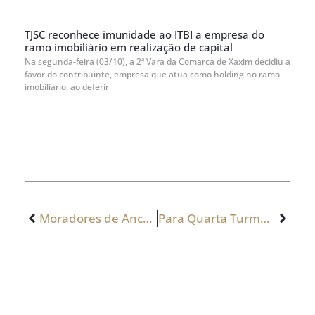
TJSC reconhece imunidade ao ITBI a empresa do
ramo imobiliário em realização de capital
Na segunda-feira (03/10), a 2ª Vara da Comarca de Xaxim decidiu a
favor do contribuinte, empresa que atua como holding no ramo
imobiliário, ao deferir
Moradores de Anchieta/SC recebem escrituras de seus imóveis obtidas pelo programa Lar Legal
Para Quarta Turma, cláusula resolutiva expressa em contrato imobiliário dispensa ação para rescisão por falta de pagamento