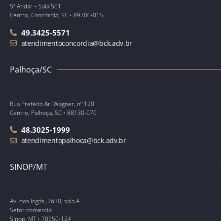
5º Andar – Sala 501
Centro, Concórdia, SC • 89700-015
49.3425-5571
atendimentoconcordia@bck.adv.br
Palhoça/SC
Rua Prefeito Ari Wagner, nº 120
Centro, Palhoça, SC • 88130-070
48.3025-1999
atendimentopalhoca@bck.adv.br
SINOP/MT
Av. dos Ingás, 2630, sala A
Setor comercial
Sinop, MT • 78550-124