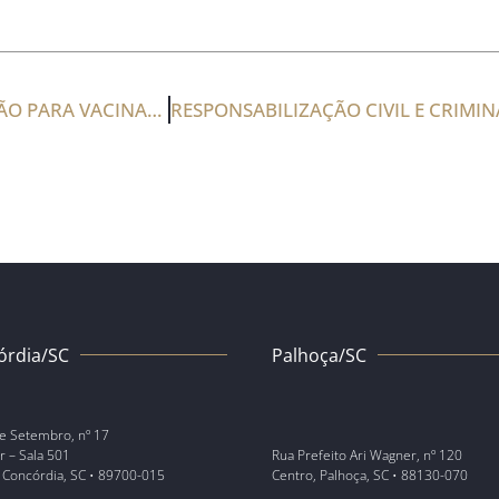
GOVERNOS AFASTAM A OBRIGATORIEDADE DE CARTÃO PARA VACINAÇÃO DA COVID-19
órdia/SC
Palhoça/SC
e Setembro, nº 17
r – Sala 501
Rua Prefeito Ari Wagner, nº 120
 Concórdia, SC • 89700-015
Centro, Palhoça, SC • 88130-070