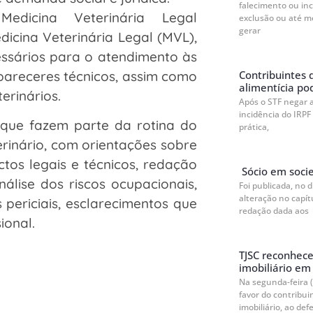
falecimento ou in
dicina Veterinária Legal
exclusão ou até m
gerar
cina Veterinária Legal (MVL),
ssários para o atendimento às
Contribuintes 
 pareceres técnicos, assim como
alimentícia po
erinários.
Após o STF negar 
incidência do IRPF
que fazem parte da rotina do
prática,
terinário, com orientações sobre
tos legais e técnicos, redação
Sócio em socie
lise dos riscos ocupacionais,
Foi publicada, no 
alteração no capít
 periciais, esclarecimentos que
redação dada aos
ional.
a
TJSC reconhec
imobiliário em 
Na segunda-feira (
favor do contribu
imobiliário, ao defe