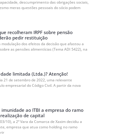
capacidade, descumprimento das obrigações sociais,
esmo meras questões pessoais do sócio podem
que recolheram IRPF sobre pensão
derão pedir restituição
a modulação dos efeitos da decisão que afastou a
 sobre as pensões alimentícias (Tema ADI 5422), na
dade limitada (Ltda.)? Atenção!
dia 21 de setembro de 2022, uma relevante
ulo empresarial do Código Civil. A partir da nova
e imunidade ao ITBI a empresa do ramo
realização de capital
03/10), a 2ª Vara da Comarca de Xaxim decidiu a
inte, empresa que atua como holding no ramo
rir