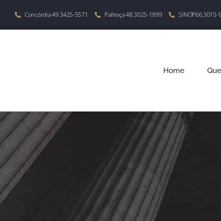
Concórdia 49.3425-5571
Palhoça 48.3025-1999
SINOP66.3015-
Home
Qu