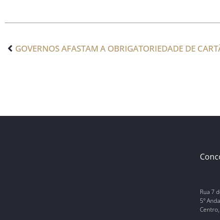
Conc
Rua 7 d
5º Anda
Centro,