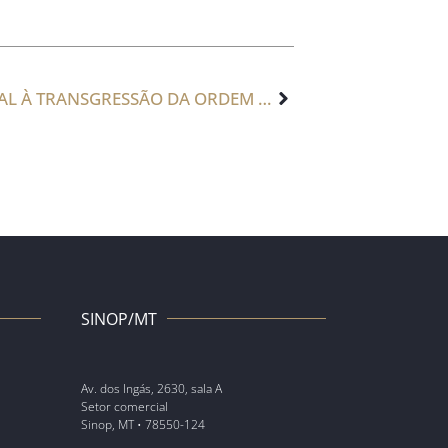
RESPONSABILIZAÇÃO CIVIL E CRIMINAL À TRANSGRESSÃO DA ORDEM LEGAL DE VACINAÇÃO CONTRA A COVID-19
SINOP/MT
Av. dos Ingás, 2630, sala A
Setor comercial
Sinop, MT • 78550-124