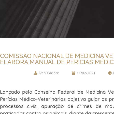
COMISSÃO NACIONAL DE MEDICINA VE
ELABORA MANUAL DE PERÍCIAS MÉDIC
Ivan Cadore
11/02/2021
Lançado pelo Conselho Federal de Medicina Ve
Perícias Médico-Veterinárias objetiva guiar os 
processos civis, apuração de crimes de mau
praticados contra os animais, diante da crescente