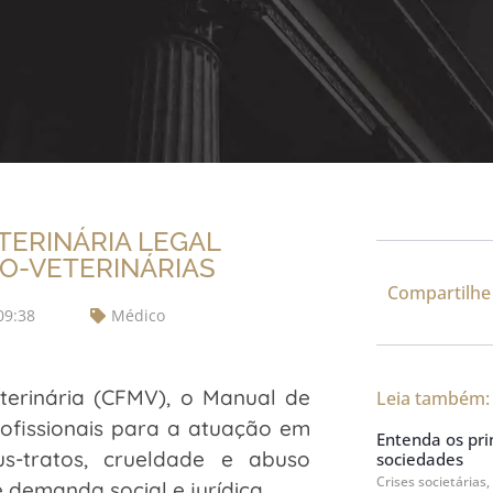
TERINÁRIA LEGAL
O-VETERINÁRIAS
Compartilhe
09:38
Médico
terinária (CFMV), o Manual de
Leia também:
profissionais para a atuação em
Entenda os prin
s-tratos, crueldade e abuso
sociedades
Crises societárias,
 demanda social e jurídica.