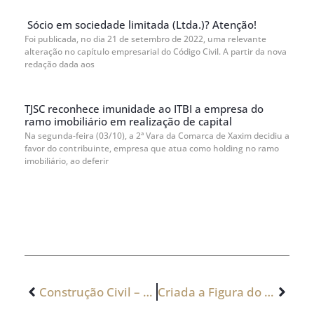
Sócio em sociedade limitada (Ltda.)? Atenção!
Foi publicada, no dia 21 de setembro de 2022, uma relevante
alteração no capítulo empresarial do Código Civil. A partir da nova
redação dada aos
TJSC reconhece imunidade ao ITBI a empresa do
ramo imobiliário em realização de capital
Na segunda-feira (03/10), a 2ª Vara da Comarca de Xaxim decidiu a
favor do contribuinte, empresa que atua como holding no ramo
imobiliário, ao deferir
Construção Civil – Setor vê expansão na resolução de conflitos via arbitragem
Criada a Figura do Investidor-Anjo para ME ou EPP