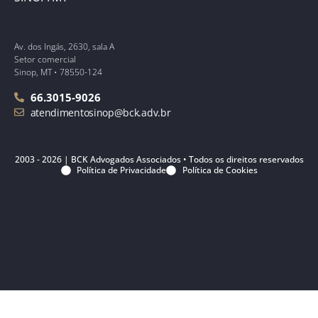
Av. dos Ingás, 2630, sala A
Setor comercial
Sinop, MT • 78550-124
66.3015-9026
atendimentosinop@bck.adv.br
2003 - 2026 | BCK Advogados Associados • Todos os direitos reservados
Política de Privacidade
Política de Cookies