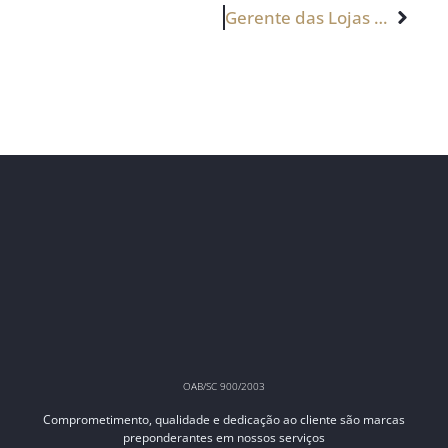
Gerente das Lojas Renner não receberá horas extras por exercer cargo de gestão
OAB/SC 900/2003
Comprometimento, qualidade e dedicação ao cliente são marcas
preponderantes em nossos serviços