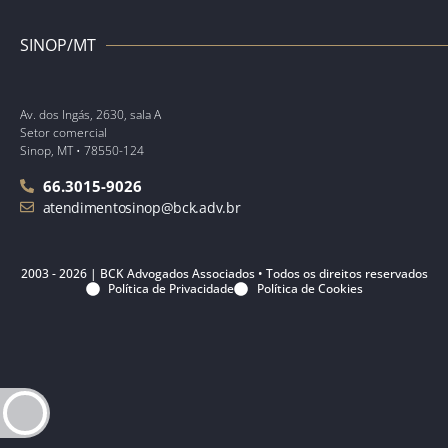
SINOP/MT
Av. dos Ingás, 2630, sala A
Setor comercial
Sinop, MT • 78550-124
66.3015-9026
atendimentosinop@bck.adv.br
2003 - 2026 | BCK Advogados Associados • Todos os direitos reservados
Política de Privacidade
Política de Cookies