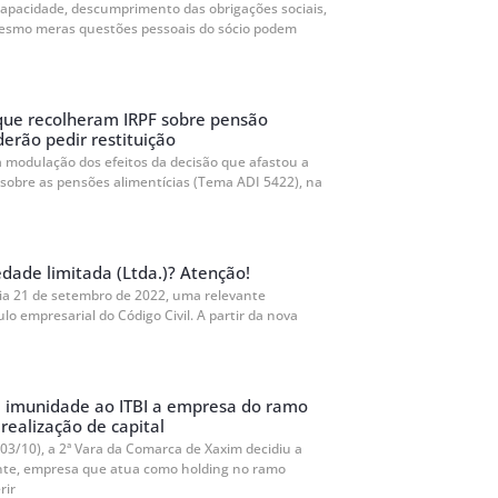
capacidade, descumprimento das obrigações sociais,
esmo meras questões pessoais do sócio podem
que recolheram IRPF sobre pensão
derão pedir restituição
a modulação dos efeitos da decisão que afastou a
 sobre as pensões alimentícias (Tema ADI 5422), na
dade limitada (Ltda.)? Atenção!
dia 21 de setembro de 2022, uma relevante
ulo empresarial do Código Civil. A partir da nova
e imunidade ao ITBI a empresa do ramo
realização de capital
03/10), a 2ª Vara da Comarca de Xaxim decidiu a
inte, empresa que atua como holding no ramo
rir