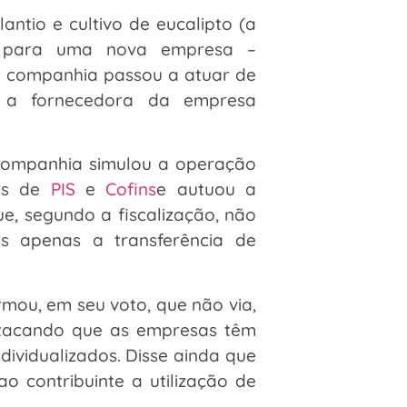
antio e cultivo de eucalipto (a
da para uma nova empresa –
va companhia passou a atuar de
a fornecedora da empresa
 companhia simulou a operação
tos de
PIS
e
Cofins
e autuou a
ue, segundo a fiscalização, não
s apenas a transferência de
rmou, em seu voto, que não via,
estacando que as empresas têm
ndividualizados. Disse ainda que
ao contribuinte a utilização de