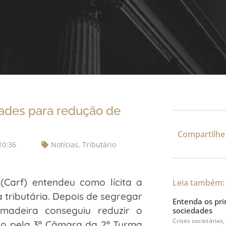
idades para redução de
Compartilhe
10:36
Notícias
,
Tributário
(Carf) entendeu como lícita a
Leia também:
 tributária. Depois de segregar
Entenda os prin
 madeira conseguiu reduzir o
sociedades
Crises societárias,
do pela 3ª Câmara da 2ª Turma