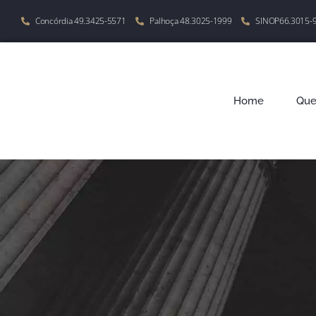
Concórdia 49.3425-5571
Palhoça 48.3025-1999
SINOP66.3015-
Home
Qu