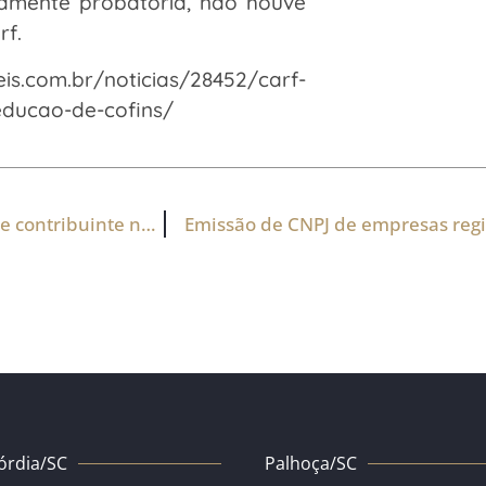
vamente probatória, não houve
rf.
s.com.br/noticias/28452/carf-
educao-de-cofins/
Governo quer aprovar projeto para vender dívida de contribuinte no mercado
Emissão de CNPJ de empresas regi
órdia/SC
Palhoça/SC