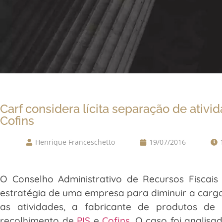
Carf considera lícita separação de ativ
Cofins
Henrique Franceschetto
19/07/2016
O Conselho Administrativo de Recursos Fiscais 
estratégia de uma empresa para diminuir a carga
as atividades, a fabricante de produtos de
recolhimento de
PIS
e
Cofins.
O caso foi analisa