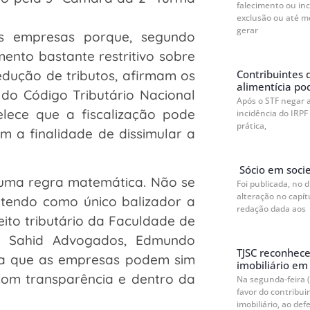
falecimento ou in
exclusão ou até m
gerar
as empresas porque, segundo
mento bastante restritivo sobre
Contribuintes 
edução de tributos, afirmam os
alimentícia po
do Código Tributário Nacional
Após o STF negar 
elece que a fiscalização pode
incidência do IRPF
prática,
om a finalidade de dissimular a
Sócio em socie
uma regra matemática. Não se
Foi publicada, no 
alteração no capít
 tendo como único balizador a
redação dada aos
eito tributário da Faculdade de
& Sahid Advogados, Edmundo
TJSC reconhec
ra que as empresas podem sim
imobiliário em 
com transparência e dentro da
Na segunda-feira (
favor do contribu
imobiliário, ao defe