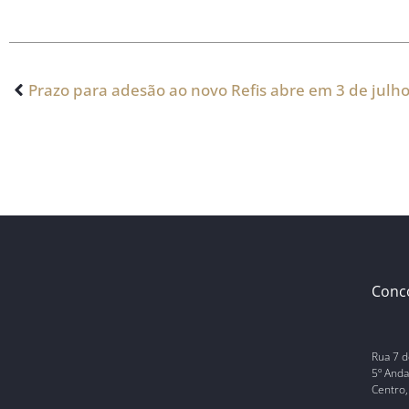
Prazo para adesão ao novo Refis abre em 3 de julh
Conc
Rua 7 d
5º Anda
Centro,