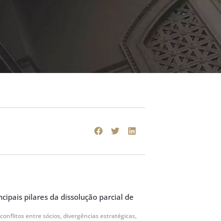
cipais pilares da dissolução parcial de
 conflitos entre sócios, divergências estratégicas,