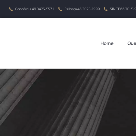
Concórdia 49.3425-5571
Palhoça 48.3025-1999
SINOP66.3015-
Home
Qu