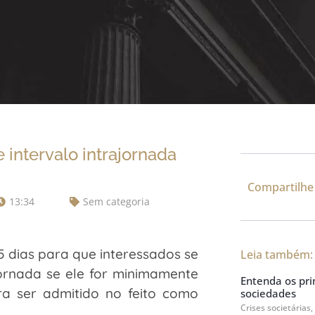
 intervalo intrajornada
Compartilhe
13:34
Sem categoria
5 dias para que interessados se
Leia também:
jornada se ele for minimamente
Entenda os prin
ra ser admitido no feito como
sociedades
Crises societárias,