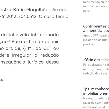
falecimento ou in
exclusão ou até m
inistra Kátia Magalhães Arruda,
gerar
-61.2012.5.04.0512. O caso tem a
Contribuintes 
alimentícia po
do intervalo intrajornada
Após o STF negar 
incidência do IRPF
ão? Para o fim de definir
prática,
no art. 58, § 1º , da CLT ou
dere irregular a redução
Sócio em socie
onsequência jurídica dessa
Foi publicada, no 
alteração no capít
redação dada aos
44
TJSC reconhec
imobiliário em 
Na segunda-feira (
favor do contribu
imobiliário, ao defe