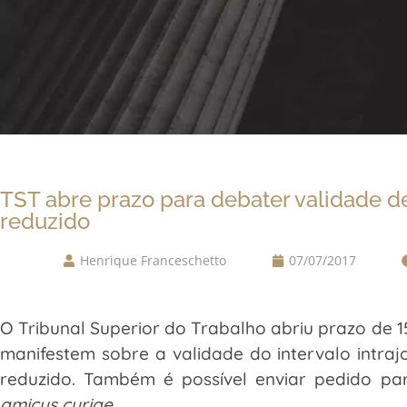
TST abre prazo para debater validade de
reduzido
Henrique Franceschetto
07/07/2017
O Tribunal Superior do Trabalho abriu prazo de 1
manifestem sobre a validade do intervalo intra
reduzido. Também é possível enviar pedido pa
amicus curiae
.