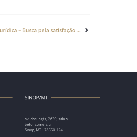
Desconsideração da Personalidade Jurídica – Busca pela satisfação do crédito
SINOP/MT
Av. dos Ingás, 2630, sala A
Setor comercial
Sinop, MT • 78550-124