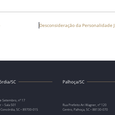
o
órdia/SC
Palhoça/SC
e Setembro, nº 17
r – Sala 501
Rua Prefeito Ari Wagner, nº 120
 Concórdia, SC • 89700-015
Centro, Palhoça, SC • 88130-070