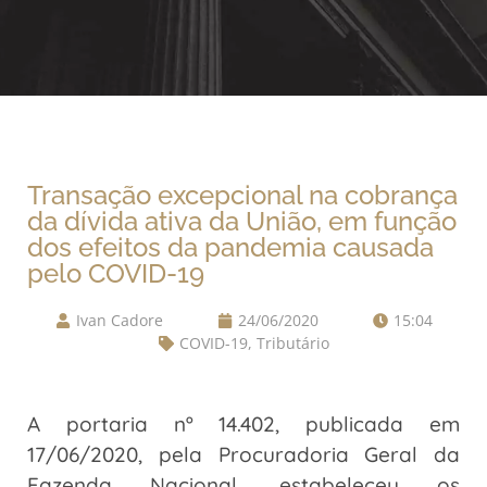
Transação excepcional na cobrança
da dívida ativa da União, em função
dos efeitos da pandemia causada
pelo COVID-19
Ivan Cadore
24/06/2020
15:04
COVID-19
,
Tributário
A portaria nº 14.402, publicada em
17/06/2020, pela Procuradoria Geral da
Fazenda Nacional, estabeleceu os