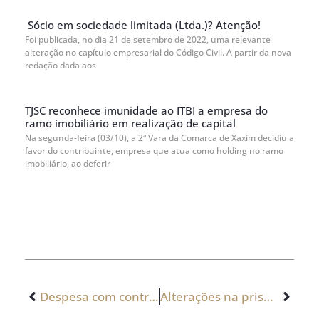
Sócio em sociedade limitada (Ltda.)? Atenção!
Foi publicada, no dia 21 de setembro de 2022, uma relevante
alteração no capítulo empresarial do Código Civil. A partir da nova
redação dada aos
TJSC reconhece imunidade ao ITBI a empresa do
ramo imobiliário em realização de capital
Na segunda-feira (03/10), a 2ª Vara da Comarca de Xaxim decidiu a
favor do contribuinte, empresa que atua como holding no ramo
imobiliário, ao deferir
Despesa com contratação de pessoa jurídica para transporte de empregados pode ser considerado insumo
Alterações na prisão do devedor de alimentos e no processo de inventário e partilha