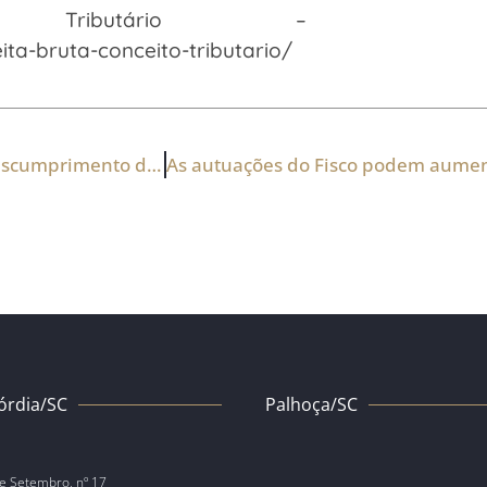
Tributário –
ta-bruta-conceito-tributario/
TRF-4: contador é responsabilizado por multa de descumprimento de obrigações
órdia/SC
Palhoça/SC
e Setembro, nº 17