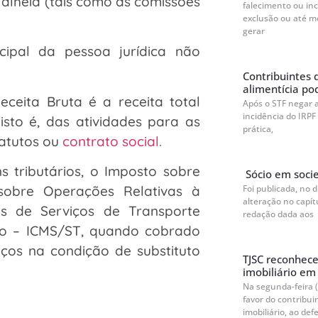
 alheia (tais como as comissões
falecimento ou in
exclusão ou até m
gerar
cipal da pessoa jurídica não
Contribuintes 
alimentícia po
ceita Bruta é a receita total
Após o STF negar 
incidência do IRPF
isto é, das atividades para as
prática,
tatutos ou
contrato social.
ns tributários, o Imposto sobre
Sócio em socie
Foi publicada, no 
 sobre Operações Relativas à
alteração no capít
es de Serviços de Transporte
redação dada aos
ção – ICMS/ST, quando cobrado
ços na condição de substituto
TJSC reconhec
imobiliário em 
Na segunda-feira (
favor do contribu
imobiliário, ao defe