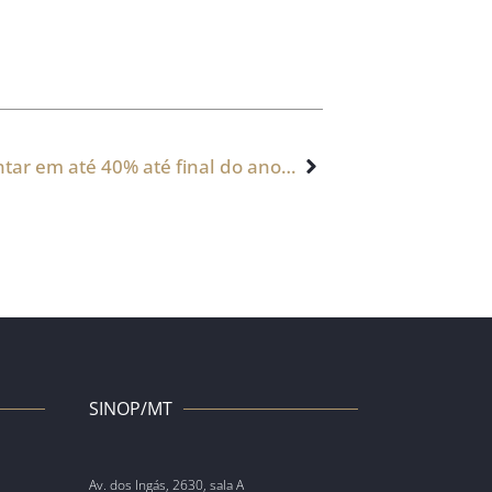
As autuações do Fisco podem aumentar em até 40% até final do ano. O que fazer?
SINOP/MT
Av. dos Ingás, 2630, sala A