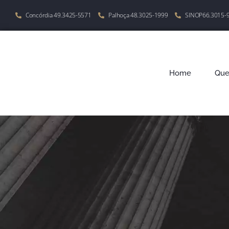
Concórdia 49.3425-5571
Palhoça 48.3025-1999
SINOP66.3015-
Home
Qu