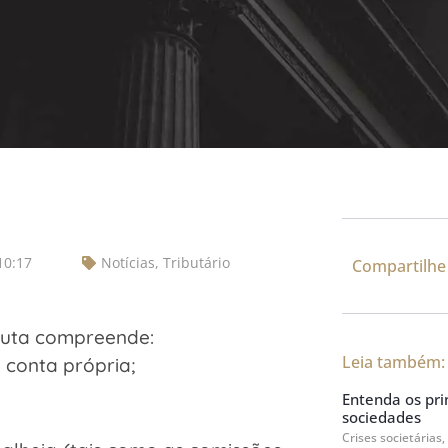
10:17
Notícias
,
Tributário
Compartilhe
Bruta compreende:
Leia também:
 conta própria;
Entenda os prin
sociedades
Crises societárias,