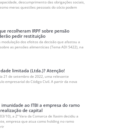
capacidade, descumprimento das obrigações sociais,
esmo meras questões pessoais do sócio podem
que recolheram IRPF sobre pensão
derão pedir restituição
a modulação dos efeitos da decisão que afastou a
 sobre as pensões alimentícias (Tema ADI 5422), na
dade limitada (Ltda.)? Atenção!
dia 21 de setembro de 2022, uma relevante
ulo empresarial do Código Civil. A partir da nova
e imunidade ao ITBI a empresa do ramo
realização de capital
03/10), a 2ª Vara da Comarca de Xaxim decidiu a
inte, empresa que atua como holding no ramo
rir