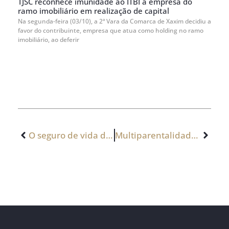
TJSC reconhece imunidade ao ITBI a empresa do
ramo imobiliário em realização de capital
Na segunda-feira (03/10), a 2ª Vara da Comarca de Xaxim decidiu a
favor do contribuinte, empresa que atua como holding no ramo
imobiliário, ao deferir
O seguro de vida deve ser partilhado na herança?
Multiparentalidade: possibilidade concomitante da paternidade biológica e socioafetiva