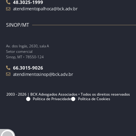
48.3025-1999
atendimentopalhoca@bck.adv.br
SINOP/MT
Av. dos Ingás, 2630, sala A
Setor comercial
Sinop, MT • 78550-124
66.3015-9026
atendimentosinop@bck.adv.br
2003 - 2026 | BCK Advogados Associados • Todos os direitos reservados
Política de Privacidade
Política de Cookies