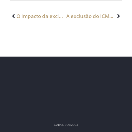
O impacto da exclusão do ICMS do PIS e Cofins
A exclusão do ICMS da base de cálculo do PIS e da COFINS – Julgamento dos embargos e adiada
OAB/SC 900/2003