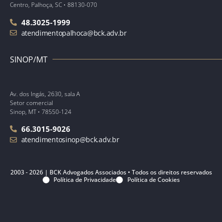
Centro, Palhoça, SC • 88130-070
48.3025-1999
atendimentopalhoca@bck.adv.br
SINOP/MT
Av. dos Ingás, 2630, sala A
Setor comercial
Sinop, MT • 78550-124
66.3015-9026
atendimentosinop@bck.adv.br
2003 - 2026 | BCK Advogados Associados • Todos os direitos reservados
Política de Privacidade
Política de Cookies