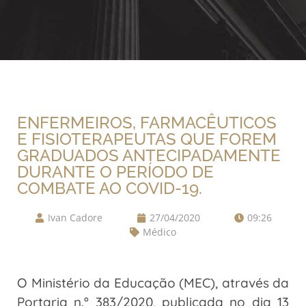
ENFERMEIROS, FARMACÊUTICOS
E FISIOTERAPEUTAS QUE FOREM
GRADUADOS ANTECIPADAMENTE
DURANTE O PERÍODO DE
COMBATE AO COVID-19.
Ivan Cadore
27/04/2020
09:26
Médico
O Ministério da Educação (MEC), através da
Portaria n.º 383/2020, publicada no dia 13