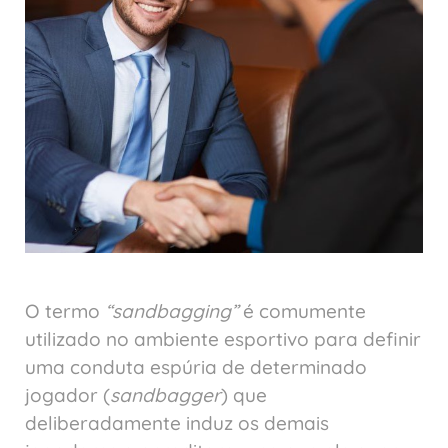
O termo
“sandbagging”
é comumente
utilizado no ambiente esportivo para definir
uma conduta espúria de determinado
jogador (
sandbagger
) que
deliberadamente induz os demais