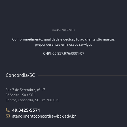
OAB/SC 900/2003
Comprometimento, qualidade e dedicação ao cliente são marcas
preponderantes em nossos serviços
CNPJ: 05.857.976/0001-07
Concórdia/SC
Rua 7 de Setembro, nº 17
5º Andar – Sala 501
Centro, Concórdia, SC • 89700-015
49.3425-5571
atendimentoconcordia@bck.adv.br