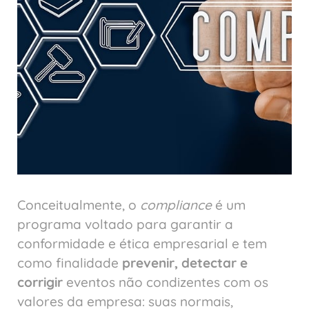
Conceitualmente, o
compliance
é um
programa voltado para garantir a
conformidade e ética empresarial e tem
como finalidade
prevenir, detectar e
corrigir
eventos não condizentes com os
valores da empresa: suas normais,